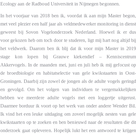
Ecology aan de Radboud Universiteit in Nijmegen begonnen.
In het voorjaar van 2018 ben ik, voordat ik aan mijn Master begon
met veel plezier een half jaar als veldmedewerker monitoring in diens
geweest bij Sovon Vogelonderzoek Nederland. Hoewel ik er du
voor gekozen heb om toch door te studeren, ligt mij hart nog altijd bi
het veldwerk. Daarom ben ik blij dat ik voor mijn Master in 201
stage kon lopen bij Grauwe kiekendief – Kenniscentru
Akkervogels. In de maanden mei, juni en juli heb ik mij gefocust o
de broedbiologie en habitatselectie van gele kwikstaarten in Oost
Groningen. Daarbij zijn zowel de jongen als de adulte vogels gering
en gevolgd. Om het volgen van individuen te vergemakkelijke
hebben we meerdere adulte vogels met een loggertje uitgerust
Daarmee borduur ik voort op het werk van onder andere Wender Bil
Ik vind het een leuke uitdaging om zoveel mogelijk nesten van gel
kwikstaarten op te zoeken en ben benieuwd naar de resultaten die di
onderzoek gaat opleveren. Hopelijk lukt het een antwoord te krijge