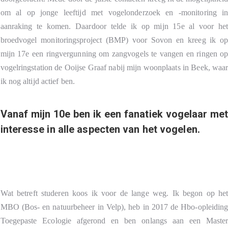
om al op jonge leeftijd met vogelonderzoek en -monitoring i
aanraking te komen. Daardoor telde ik op mijn 15e al voor he
broedvogel monitoringsproject (BMP) voor Sovon en kreeg ik o
mijn 17e een ringvergunning om zangvogels te vangen en ringen o
vogelringstation de Ooijse Graaf nabij mijn woonplaats in Beek, waa
ik nog altijd actief ben.
Vanaf mijn 10e ben ik een fanatiek vogelaar me
interesse in alle aspecten van het vogelen.
Wat betreft studeren koos ik voor de lange weg. Ik begon op he
MBO (Bos- en natuurbeheer in Velp), heb in 2017 de Hbo-opleidin
Toegepaste Ecologie afgerond en ben onlangs aan een Maste