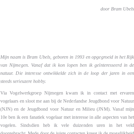
door Bram Ubel
Mijn naam is Bram Ubels, geboren in 1993 en opgegroeid in het Rij
van Nijmegen. Vanaf dat ik kon lopen ben ik geïnteresseerd in d
natuur. Die interesse ontwikkelde zich in de loop der jaren in ee
steeds serieuzere hobby.
Via Vogelwerkgroep Nijmegen kwam ik in contact met ervare
vogelaars en sloot me aan bij de Nederlandse Jeugdbond voor Natuu
(NJN) en de Jeugdbond voor Natuur en Milieu (JNM). Vanaf mij
10e ben ik een fanatiek vogelaar met interesse in alle aspecten van he
vogelen. Sindsdien heb ik vele duizenden uren in het vel
doorgebracht. Mede door de juiste contacten kreeg ik de mogelijkhei