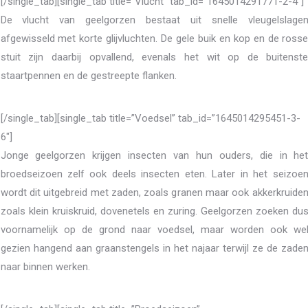
[/single_tab][single_tab title=”Vlucht” tab_id=”1645014291771-2-4″]
De vlucht van geelgorzen bestaat uit snelle vleugelslage
afgewisseld met korte glijvluchten. De gele buik en kop en de ross
stuit zijn daarbij opvallend, evenals het wit op de buitenst
staartpennen en de gestreepte flanken.
[/single_tab][single_tab title=”Voedsel” tab_id=”1645014295451-3-
6″]
Jonge geelgorzen krijgen insecten van hun ouders, die in he
broedseizoen zelf ook deels insecten eten. Later in het seizoe
wordt dit uitgebreid met zaden, zoals granen maar ook akkerkruide
zoals klein kruiskruid, dovenetels en zuring. Geelgorzen zoeken du
voornamelijk op de grond naar voedsel, maar worden ook we
gezien hangend aan graanstengels in het najaar terwijl ze de zade
naar binnen werken.