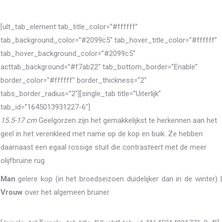
[ult_tab_element tab_title_color=”#ffffff”
tab_background_color=”#2099c5″ tab_hover_title_color=”#ffffff”
tab_hover_background_color=”#2099c5″
acttab_background=”#f7ab22″ tab_bottom_border=”Enable”
border_color=”#ffffff” border_thickness=”2″
tabs_border_radius=”2″][single_tab title=”Uiterlijk”
tab_id=”1645013931227-6″]
15.5-17 cm
Geelgorzen zijn het gemakkelijkst te herkennen aan het
geel in het verenkleed met name op de kop en buik. Ze hebben
daarnaast een egaal rossige stuit die contrasteert met de meer
olijfbruine rug.
Man
gelere kop (in het broedseizoen duidelijker dan in de winter) 
V
rouw
over het algemeen bruiner