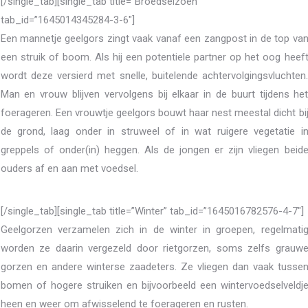
[/single_tab][single_tab title=”Broedseizoen”
tab_id=”1645014345284-3-6″]
Een mannetje geelgors zingt vaak vanaf een zangpost in de top va
een struik of boom. Als hij een potentiele partner op het oog heef
wordt deze versierd met snelle, buitelende achtervolgingsvluchten
Man en vrouw blijven vervolgens bij elkaar in de buurt tijdens he
foerageren. Een vrouwtje geelgors bouwt haar nest meestal dicht bi
de grond, laag onder in struweel of in wat ruigere vegetatie i
greppels of onder(in) heggen. Als de jongen er zijn vliegen beid
ouders af en aan met voedsel.
[/single_tab][single_tab title=”Winter” tab_id=”1645016782576-4-7″]
Geelgorzen verzamelen zich in de winter in groepen, regelmati
worden ze daarin vergezeld door rietgorzen, soms zelfs grauw
gorzen en andere winterse zaadeters. Ze vliegen dan vaak tusse
bomen of hogere struiken en bijvoorbeeld een wintervoedselveldj
heen en weer om afwisselend te foerageren en rusten.