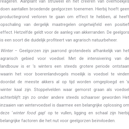
reageren. Aanplant van struweel en het creëren van overhoekje
doen aantallen broedende geelgorzen toenemen. Hierbij hoeft gee
productiegrond verloren te gaan om effect te hebben, al heef
opschaling van dergelijk maatregelen ongetwijfeld een positie
effect. Hetzelfde geldt voor de aanleg van akkerranden. De geelgor
is een soort die duidelijk profiteert van agrarisch natuurbeheer.
Winter
– Geelgorzen zijn jaarrond grotendeels afhankelijk van he
agrarisch gebied voor voedsel. Met de intensivering van d
landbouw is er ’s winters een steeds grotere periode ontstaa
waarin het voor boerenlandvogels moeilijk is voedsel te vinde
doordat de meeste akkers al op tijd worden omgeploegd en ’
winter kaal zijn. Stoppelvelden waar gemorst graan als voedse
achterblijft zijn zo onder andere steeds schaarser geworden He
inzaaien van wintervoedsel is daarmee een belangrijke oplossing o
deze ‘
winter food gap
‘ op te vullen, ligging en schaal zijn hierbi
belangrijke factoren die het nut voor geelgorzen beïnvloeden.