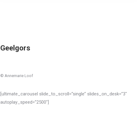
Geelgors
© Annemarie Loof
[ultimate_carousel slide_to_scroll=”single” slides_on_desk=”3″
autoplay_speed=”2500″]