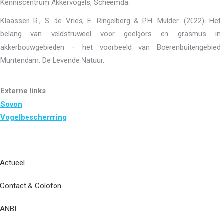
Kenniscentrum Akkervogels, Scheemda.
Klaassen R., S. de Vries, E. Ringelberg & P.H. Mulder. (2022). He
belang van veldstruweel voor geelgors en grasmus i
akkerbouwgebieden – het voorbeeld van Boerenbuitengebie
Muntendam. De Levende Natuur.
Externe links
Sovon
Vogelbescherming
Actueel
Contact & Colofon
ANBI