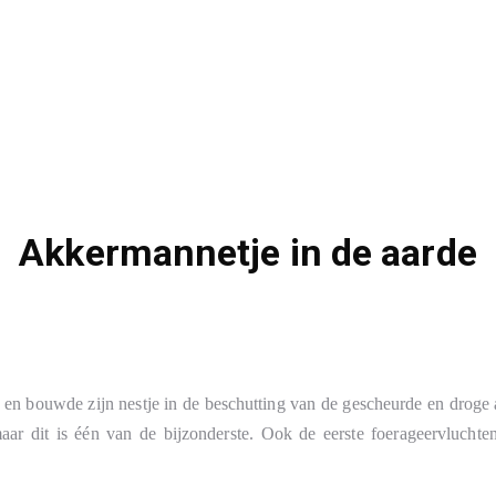
Akkermannetje in de aarde
 en bouwde zijn nestje in de beschutting van de gescheurde en droge 
maar dit is één van de bijzonderste. Ook de eerste foerageervluchte