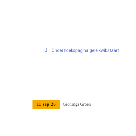
Onderzoekspagina gele kwikstaart
11 sep 26
Gronings Groen