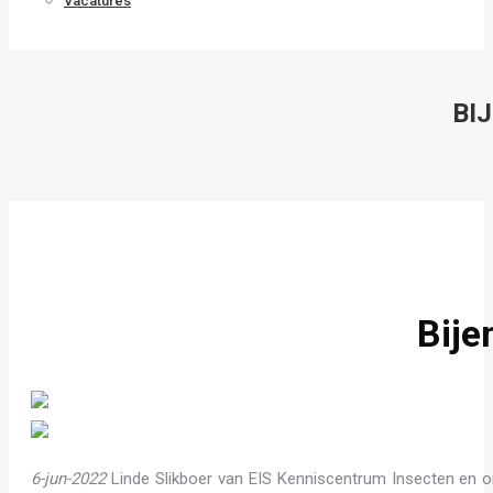
Vacatures
BI
Bije
6-jun-2022
Linde Slikboer van EIS Kenniscentrum Insecten en o