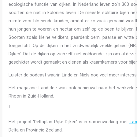
ecologische functie van dijken. In Nederland leven zo’n 360 so
soorten die niet in kolonies leven. De meeste solitaire bijen n
ruimte voor bloeiende kruiden, omdat er zo vaak gemaaid word
hun jongen te voeren en nectar om zelf op de been te blijven. 
Soorten zoals kleine veldkers, paardenbloem, paarse en witte d
toegedicht. Op de dijken in het zuidwestelijk zeekleigebied (N
Dijken’. Dat de dijken op zichzelf niet voldoende zijn om al de
geschikter wordt gemaakt en dienen als kraamkamers voor bijen
Luister de podcast waarin Linde en Niels nog veel meer interess
Het magazine LandIdee was ook benieuwd naar het werkveld van
Rhoon in Zuid-Holland.
Het project ‘Deltaplan Rijke Dijken’ is in samenwerking met
La
Delta en Provincie Zeeland.