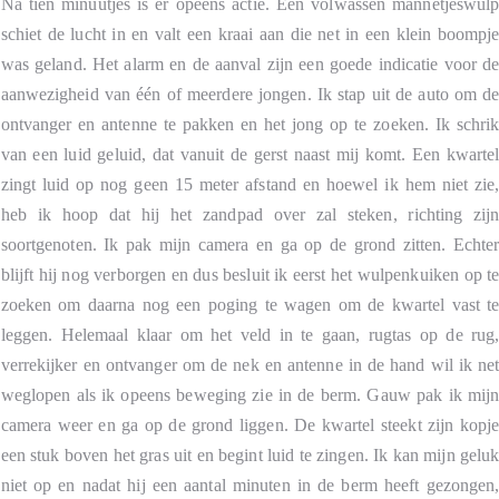
Na tien minuutjes is er opeens actie. Een volwassen mannetjeswul
schiet de lucht in en valt een kraai aan die net in een klein boompj
was geland. Het alarm en de aanval zijn een goede indicatie voor d
aanwezigheid van één of meerdere jongen. Ik stap uit de auto om d
ontvanger en antenne te pakken en het jong op te zoeken. Ik schri
van een luid geluid, dat vanuit de gerst naast mij komt. Een kwarte
zingt luid op nog geen 15 meter afstand en hoewel ik hem niet zie
heb ik hoop dat hij het zandpad over zal steken, richting zij
soortgenoten. Ik pak mijn camera en ga op de grond zitten. Echte
blijft hij nog verborgen en dus besluit ik eerst het wulpenkuiken op t
zoeken om daarna nog een poging te wagen om de kwartel vast t
leggen. Helemaal klaar om het veld in te gaan, rugtas op de rug
verrekijker en ontvanger om de nek en antenne in de hand wil ik ne
weglopen als ik opeens beweging zie in de berm. Gauw pak ik mij
camera weer en ga op de grond liggen. De kwartel steekt zijn kopj
een stuk boven het gras uit en begint luid te zingen. Ik kan mijn gelu
niet op en nadat hij een aantal minuten in de berm heeft gezongen