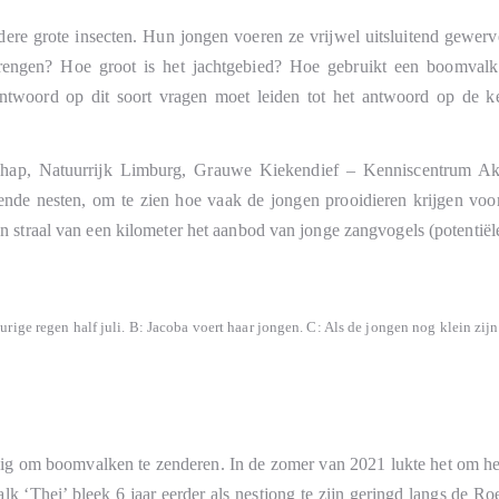
ere grote insecten. Hun jongen voeren ze vrijwel uitsluitend gewer
brengen? Hoe groot is het jachtgebied? Hoe gebruikt een boomval
 antwoord op dit soort vragen moet leiden tot het antwoord op d
chap, Natuurrijk Limburg, Grauwe Kiekendief – Kenniscentrum A
illende nesten, om te zien hoe vaak de jongen prooidieren krijgen vo
 straal van een kilometer het aanbod van jonge zangvogels (potentiële
rige regen half juli. B: Jacoba voert haar jongen. C: Als de jongen nog klein zijn 
dig om boomvalken te zenderen. In de zomer van 2021 lukte het om he
k ‘Thei’ bleek 6 jaar eerder als nestjong te zijn geringd langs de 