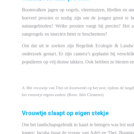
Boomvalken jagen op vogels, vleermuizen, libellen en and
hoeveel prooien er nodig zijn om de jongen groot te 
natuurgebieden? Welke prooien vangt hij precies? Het
zangvogels en insecten beter te beschermen?
Om dat uit te zoeken zijn Regelink Ecologie & Lands
onderzoek gestart. Er zijn camera’s geplaatst bij versch
populieren op vrij dunne takken. Ook hebben ze binnen een
A: Het vrouwtje van Thei zit doorweekt op het nest, tijdens de langdu
het vrouwtje ergens anders. (Bron: Adri Clements)
Vrouwtje slaapt op eigen stekje
Om het landschapsgebruik in kaart te brengen was het no
logger: Jacoba (naar de vrouw van Adri) en Thei. Boomval