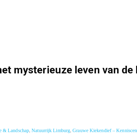
het mysterieuze leven van d
ie & Landschap
,
Natuurrijk Limburg
,
Grauwe Kiekendief – Kenniscen