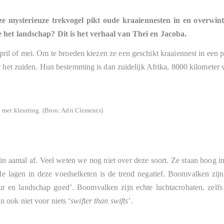
e mysterieuze trekvogel pikt oude kraaiennesten in en overwint
e het landschap? Dit is het verhaal van Thei en Jacoba.
april of mei. Om te broeden kiezen ze een geschikt kraaiennest in een 
 het zuiden. Hun bestemming is dan zuidelijk Afrika, 8000 kilometer vl
 met kleurring. (Bron: Adri Clements)
in aantal af. Veel weten we nog niet over deze soort. Ze staan hoog 
le lagen in deze voedselketen is de trend negatief. Boomvalken zij
ur en landschap goed’. Boomvalken zijn echte luchtacrobaten, zel
 ook niet voor niets ‘
swifter than swifts
’.