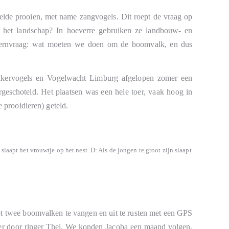
velde prooien, met name zangvogels. Dit roept de vraag op
k het landschap? In hoeverre gebruiken ze landbouw- en
e kernvraag: wat moeten we doen om de boomvalk, en dus
kkervogels en Vogelwacht Limburg afgelopen zomer een
orgeschoteld. Het plaatsen was een hele toer, vaak hoog in
 prooidieren) geteld.
slaapt het vrouwtje op het nest. D: Als de jongen te groot zijn slaapt
t twee boomvalken te vangen en uit te rusten met een GPS
Roer door ringer Thei. We konden Jacoba een maand volgen.