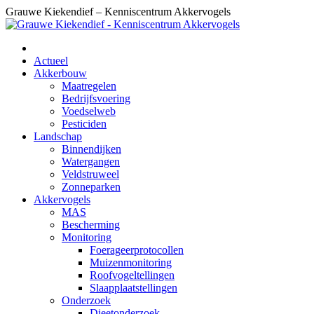
Skip
Grauwe Kiekendief – Kenniscentrum Akkervogels
to
content
Actueel
Akkerbouw
Maatregelen
Bedrijfsvoering
Voedselweb
Pesticiden
Landschap
Binnendijken
Watergangen
Veldstruweel
Zonneparken
Akkervogels
MAS
Bescherming
Monitoring
Foerageerprotocollen
Muizenmonitoring
Roofvogeltellingen
Slaapplaatstellingen
Onderzoek
Dieetonderzoek