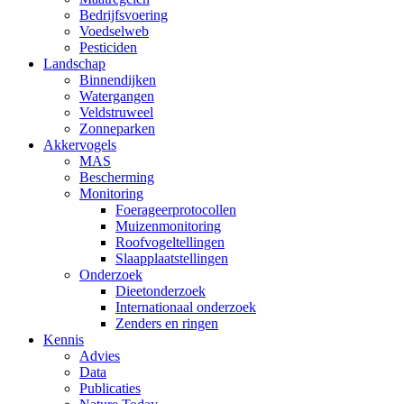
Bedrijfsvoering
Voedselweb
Pesticiden
Landschap
Binnendijken
Watergangen
Veldstruweel
Zonneparken
Akkervogels
MAS
Bescherming
Monitoring
Foerageerprotocollen
Muizenmonitoring
Roofvogeltellingen
Slaapplaatstellingen
Onderzoek
Dieetonderzoek
Internationaal onderzoek
Zenders en ringen
Kennis
Advies
Data
Publicaties