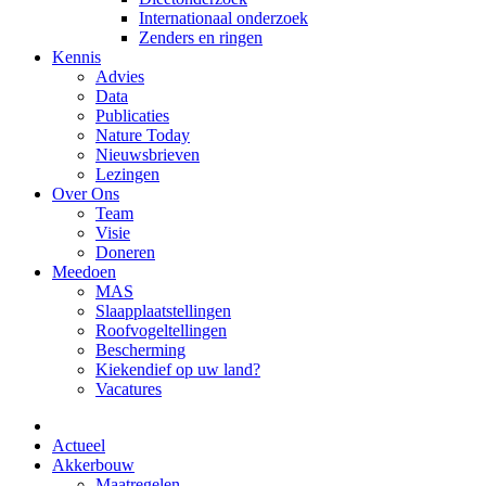
Internationaal onderzoek
Zenders en ringen
Kennis
Advies
Data
Publicaties
Nature Today
Nieuwsbrieven
Lezingen
Over Ons
Team
Visie
Doneren
Meedoen
MAS
Slaapplaatstellingen
Roofvogeltellingen
Bescherming
Kiekendief op uw land?
Vacatures
Actueel
Akkerbouw
Maatregelen