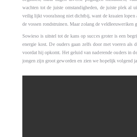
wachten tot de juiste omstandigheden, de juiste plek al 
veilig lijkt vooralsnog niet dichtbij, want de kraaien lopen 
de vossen rondstruinen. Maar zolang de veldleeuweriken ge
Sowieso is uitstel tot de kans op succes groter is een be
energie kost. De ouders gaan zelfs door met voeren als 
voordat hij opkomt. Het geluid van naderende ouders in d
jongen zijn groot geworden en zien we hopelijk volgend ja