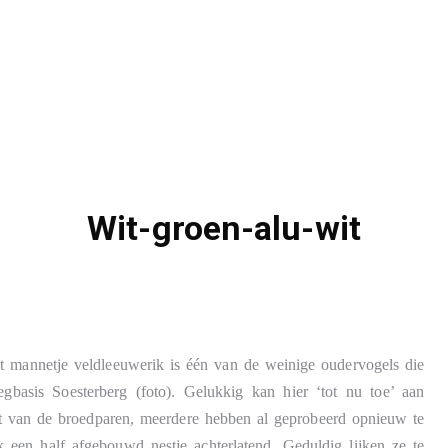
Wit-groen-alu-wit
it mannetje veldleeuwerik is één van de weinige oudervogels die
basis Soesterberg (foto). Gelukkig kan hier ‘tot nu toe’ aan
et van de broedparen, meerdere hebben al geprobeerd opnieuw te
 een half afgebouwd nestje achterlatend. Geduldig lijken ze te