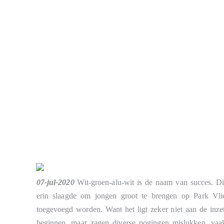
07-jul-2020
Wit-groen-alu-wit is de naam van succes. D
erin slaagde om jongen groot te brengen op Park Vlieg
toegevoegd worden. Want het ligt zeker niet aan de inz
beginnen, maar zagen diverse pogingen mislukken, vaak