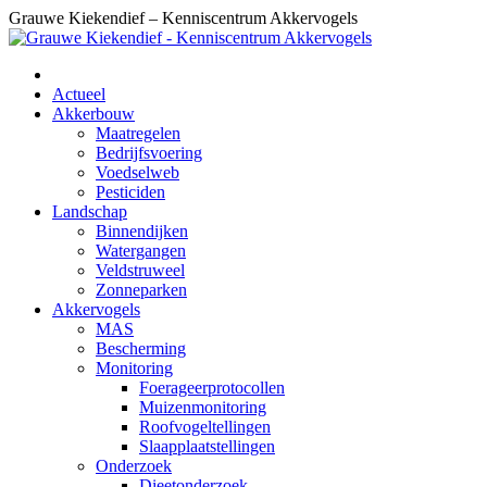
Skip
Grauwe Kiekendief – Kenniscentrum Akkervogels
to
content
Actueel
Akkerbouw
Maatregelen
Bedrijfsvoering
Voedselweb
Pesticiden
Landschap
Binnendijken
Watergangen
Veldstruweel
Zonneparken
Akkervogels
MAS
Bescherming
Monitoring
Foerageerprotocollen
Muizenmonitoring
Roofvogeltellingen
Slaapplaatstellingen
Onderzoek
Dieetonderzoek