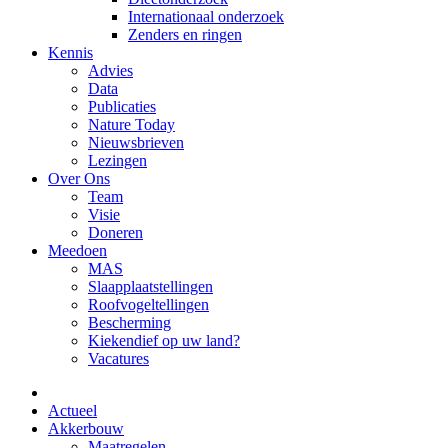
Internationaal onderzoek
Zenders en ringen
Kennis
Advies
Data
Publicaties
Nature Today
Nieuwsbrieven
Lezingen
Over Ons
Team
Visie
Doneren
Meedoen
MAS
Slaapplaatstellingen
Roofvogeltellingen
Bescherming
Kiekendief op uw land?
Vacatures
Actueel
Akkerbouw
Maatregelen