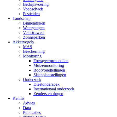
Bedrijfsvoering
Voedselweb
Pesticiden
Landschap
Binnendijken
Watergangen
Veldstruweel
Zonneparken
Akkervogels
MAS
Bescherming
Monitoring
Foerageerprotocollen
Muizenmonitoring
Roofvogeltellingen
Slaapplaatstellingen
Onderzoek
Dieetonderzoek
Internationaal onderzoek
Zenders en ringen
Kennis
Advies
Data
Publicaties