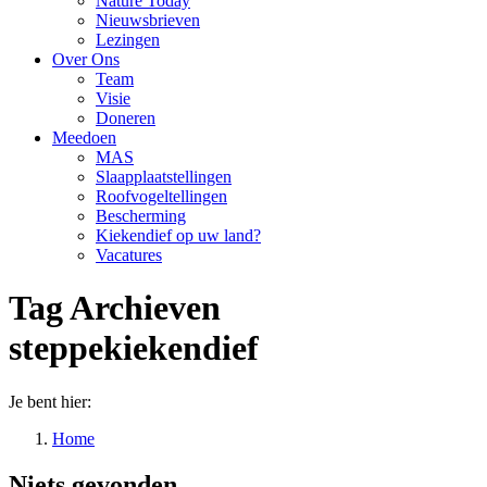
Nature Today
Nieuwsbrieven
Lezingen
Over Ons
Team
Visie
Doneren
Meedoen
MAS
Slaapplaatstellingen
Roofvogeltellingen
Bescherming
Kiekendief op uw land?
Vacatures
Tag Archieven
steppekiekendief
Je bent hier:
Home
Niets gevonden