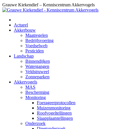
Skip
Grauwe Kiekendief – Kenniscentrum Akkervogels
to
content
Actueel
Akkerbouw
Maatregelen
Bedrijfsvoering
Voedselweb
Pesticiden
Landschap
Binnendijken
Watergangen
Veldstruweel
Zonneparken
Akkervogels
MAS
Bescherming
Monitoring
Foerageerprotocollen
Muizenmonitoring
Roofvogeltellingen
Slaapplaatstellingen
Onderzoek
Dieetonderzoek