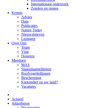
Internationaal onderzoek
Zenders en ringen
Kennis
Advies
Data
Publicaties
Nature Today
Nieuwsbrieven
Lezingen
Over Ons
Team
Visie
Doneren
Meedoen
MAS
Slaapplaatstellingen
Roofvogeltellingen
Bescherming
Kiekendief op uw land?
Vacatures
Actueel
Akkerbouw
Maatregelen