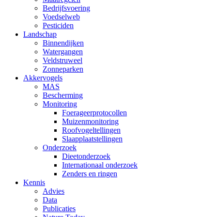
Bedrijfsvoering
Voedselweb
Pesticiden
Landschap
Binnendijken
Watergangen
Veldstruweel
Zonneparken
Akkervogels
MAS
Bescherming
Monitoring
Foerageerprotocollen
Muizenmonitoring
Roofvogeltellingen
Slaapplaatstellingen
Onderzoek
Dieetonderzoek
Internationaal onderzoek
Zenders en ringen
Kennis
Advies
Data
Publicaties