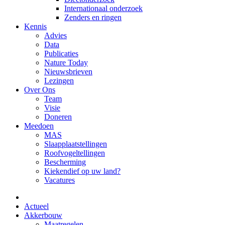
Internationaal onderzoek
Zenders en ringen
Kennis
Advies
Data
Publicaties
Nature Today
Nieuwsbrieven
Lezingen
Over Ons
Team
Visie
Doneren
Meedoen
MAS
Slaapplaatstellingen
Roofvogeltellingen
Bescherming
Kiekendief op uw land?
Vacatures
Actueel
Akkerbouw
Maatregelen