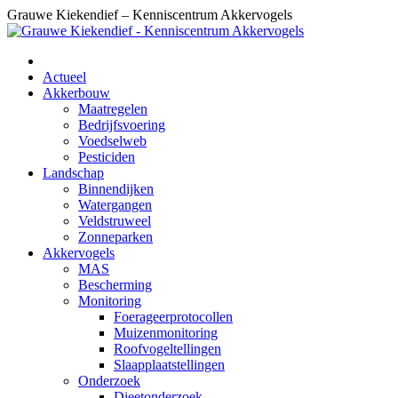
Skip
Grauwe Kiekendief – Kenniscentrum Akkervogels
to
content
Actueel
Akkerbouw
Maatregelen
Bedrijfsvoering
Voedselweb
Pesticiden
Landschap
Binnendijken
Watergangen
Veldstruweel
Zonneparken
Akkervogels
MAS
Bescherming
Monitoring
Foerageerprotocollen
Muizenmonitoring
Roofvogeltellingen
Slaapplaatstellingen
Onderzoek
Dieetonderzoek