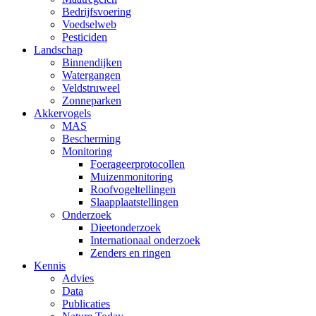
Bedrijfsvoering
Voedselweb
Pesticiden
Landschap
Binnendijken
Watergangen
Veldstruweel
Zonneparken
Akkervogels
MAS
Bescherming
Monitoring
Foerageerprotocollen
Muizenmonitoring
Roofvogeltellingen
Slaapplaatstellingen
Onderzoek
Dieetonderzoek
Internationaal onderzoek
Zenders en ringen
Kennis
Advies
Data
Publicaties