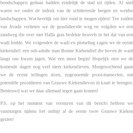
boodschappen gedaan hadden eindelijk de stad uit rijden. Al sne
waren we onder de indruk van de schitterende bergen en weids
landschappen. Wat heerlijk om hier rond te mogen rijden! Ten zuide
van Jerada verlieten we de geasfalteerde weg en volgden we ee
zandweg die over met Halfa gras bedekte heuvels in het dal van ee
wadi leidde. We volgenden de wadi en plotseling zagen we de eerst
kiekendief: een sub-adulte man Bruine Kiekendief die boven de wad
langs ons kwam jagen. Wat een mooi begin! Hopelijk zien we d
komende dagen nog veel meer kiekendieven. Morgenochtend gaa
we de eerste tellingen doen, zogenoemde prooi-transecten, o
potentiële prooidieren van Grauwe Kiekendieven in kaart te brengen
Benieuwd wat we daar allemaal tegen gaan komen!
P.S. op het moment van versturen van dit bericht hebben w
vanmorgen tijdens het ontbijt al de eerste twee Grauwe Kieke
gezien!