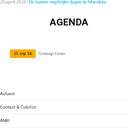
25-april-2024
|
De laatste vogelrijke dagen in Marokko
AGENDA
11 sep 26
Gronings Groen
Actueel
Contact & Colofon
ANBI