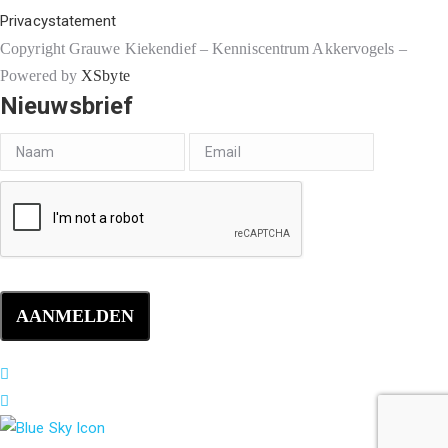
Privacystatement
Copyright Grauwe Kiekendief – Kenniscentrum Akkervogels –
Powered by
XSbyte
Nieuwsbrief