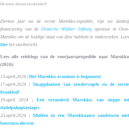
De eerste (bruine) kiekendief!
Dertien jaar na de eerste Marokko-expeditie, zijn we dankzi
financiering van de
Deutsche Wildtier Stiftung
opnieuw in Oost
Marokko om de huidige staat van deze habitats te onderzoeken. Lee
hier
het startbericht.
Lees alle reisblogs van de voorjaarspexpeditie naar Marokk
(2024):
13-april-2024
|
Het Marokko avontuur is begonnen!
17-april-2024
|
Slaapplaatsen van zendervogels en de eerst
braakbal!
19-april 2024
|
E
en veranderd Marokko: van steppe to
dadelpalmplantages
23-april-2024
|
Midden in een Marokkaanse zandstorm me
boerenzwaluwen