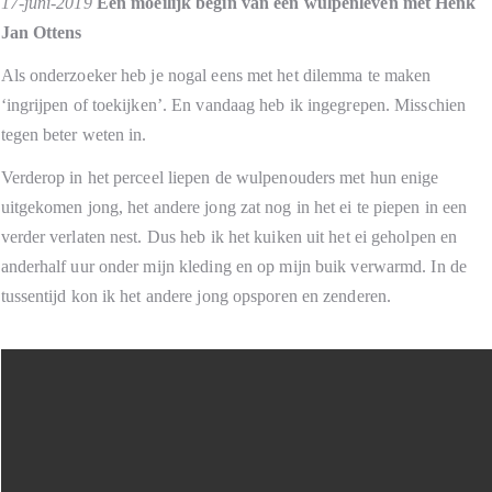
17-juni-2019
Een moeilijk begin van een wulpenleven met Henk
Jan Ottens
Als onderzoeker heb je nogal eens met het dilemma te maken
‘ingrijpen of toekijken’. En vandaag heb ik ingegrepen. Misschien
tegen beter weten in.
Verderop in het perceel liepen de wulpenouders met hun enige
uitgekomen jong, het andere jong zat nog in het ei te piepen in een
verder verlaten nest. Dus heb ik het kuiken uit het ei geholpen en
anderhalf uur onder mijn kleding en op mijn buik verwarmd. In de
tussentijd kon ik het andere jong opsporen en zenderen.