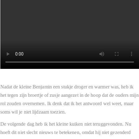
Nadat de kleine Benjamin een stukje droger en warmer was, heb ik
het tegen zijn broertje of zusje aangezet in de hoop dat de ouders mijn
rol zouden overnemen. Ik denk dat ik het antwoord wel weet, maar
soms wil je niet lijdzaam toezien.
De volgende dag heb ik het kleine kuiken niet teruggevonden. Nu
hoeft dit niet slecht nieuws te betekenen, omdat hij niet gezenderd