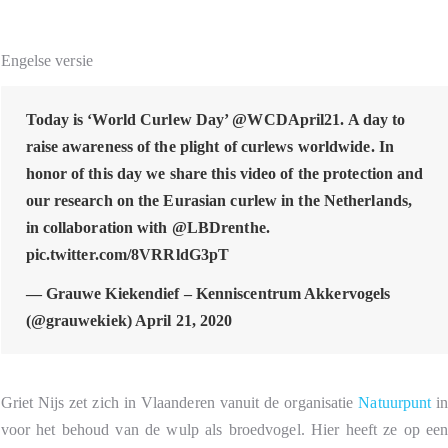
Engelse versie
Today is ‘World Curlew Day’
@WCDApril21
. A day to
raise awareness of the plight of curlews worldwide. In
honor of this day we share this video of the protection and
our research on the Eurasian curlew in the Netherlands,
in collaboration with
@LBDrenthe
.
pic.twitter.com/8VRRldG3pT
— Grauwe Kiekendief – Kenniscentrum Akkervogels
(@grauwekiek)
April 21, 2020
Griet Nijs zet zich in Vlaanderen vanuit de organisatie
Natuurpunt
i
voor het behoud van de wulp als broedvogel. Hier heeft ze op ee