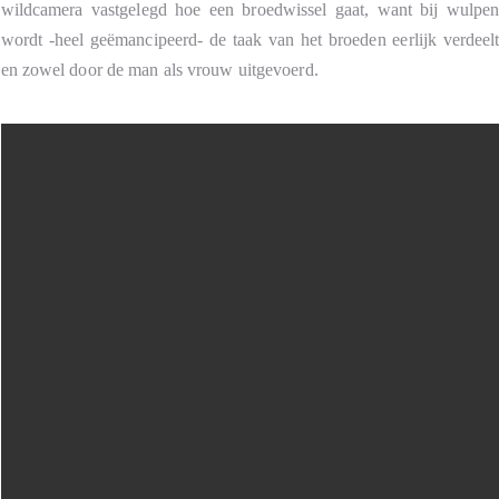
wildcamera vastgelegd hoe een broedwissel gaat, want bij wulpe
wordt -heel geëmancipeerd- de taak van het broeden eerlijk verdeel
en zowel door de man als vrouw uitgevoerd.